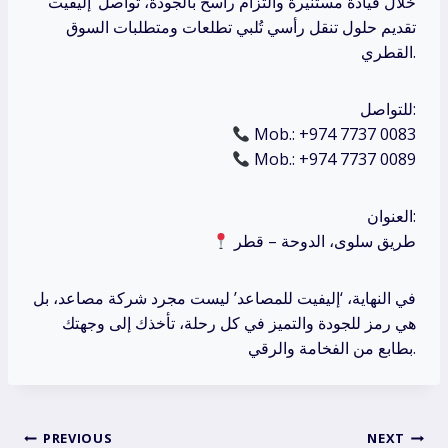
خلال قيادة مستنيرة والتزام راسخ بالجودة، تواصل ‘إليفيت’
تقديم حلول تنقل رأسي تُلبي تطلعات ومتطلبات السوق
القطري.
للتواصل:
Mob.: +974 7737 0083
Mob.: +974 7737 0089
العنوان:
طريق سلوى، الدوحة – قطر
في النهاية، ‘إليفيت للمصاعد’ ليست مجرد شركة مصاعد، بل
هي رمز للجودة والتميز في كل رحلة، تأخذك إلى وجهتك
بطابع من الفخامة والرقي.
Post
PREVIOUS
NEXT