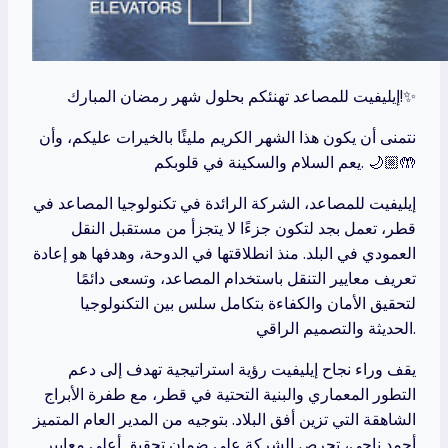
إيليفيت للمصاعد تهنئكم بحلول شهر رمضان المبارك!✨
نتمنى أن يكون هذا الشهر الكريم مليئًا بالخيرات عليكم، وأن
يعم السلام والسكينة في قلوبكم. 🌙🤲🏼
إيليفيت للمصاعد، الشركة الرائدة في تكنولوجيا المصاعد في
قطر، تعمل بجد لتكون جزءًا لا يتجزأ من مستقبل النقل
العمودي في البلد. منذ انطلاقتها في الدوحة، وهدفها هو إعادة
تعريف معايير التنقل باستخدام المصاعد، وتسعى دائمًا
لتحقيق الأمان والكفاءة بتكامل سلس بين التكنولوجيا
الحديثة والتصميم الراقي.
يقف وراء نجاح إيليفيت رؤية استراتيجية تهدف إلى دعم
التطور المعماري والبنية التحتية في قطر، مع طفرة الأبراج
الشاهقة التي تزين أفق البلاد. بتوجيه من المدير العام المتميز
أحمد ناجي، تحرص الشركة على ضمان تحقيق أعلى معايير