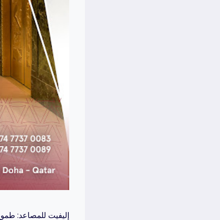
إليفيت للمصاعد: طموح