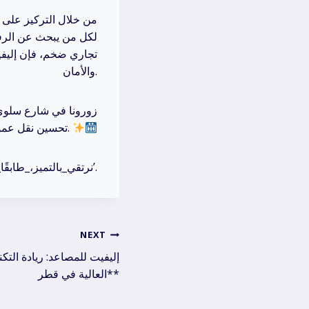
من خلال التركيز على جو
لكل من يبحث عن الرفاه
تجاري ضخم، فإن إليفي
والأمان.
تحسين نقل عمودي في مبناكم القادم.
‘نرتقي_بالتميز،_طابقًا_بعد_طابق’.
NEXT
العالية في قطر**