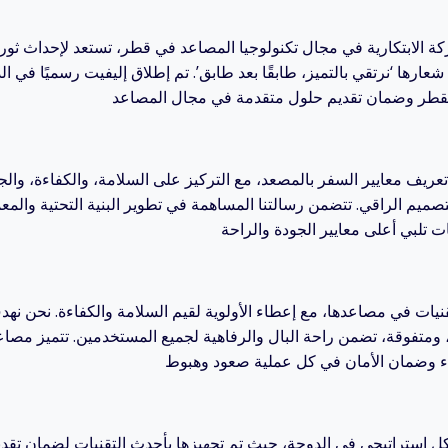
كة الابتكارية في مجال تكنولوجيا المصاعد في قطر، تستعد لإحداث ثور
شعارها ‘نرتقي بالتميز، طابقًا بعد طابق’. تم إطلاق إليفيت رسميًا في ا
 تعريف معايير السفر بالمصعد، مع التركيز على السلامة، والكفاءة، وا
التصميم الراقي. تتضمن رسالتنا المساهمة في تطوير البنية التحتية والم
نيات في مصاعدها، مع إعطاء الأولوية لقيم السلامة والكفاءة. نحن نهد
متفوقة، تضمن راحة البال والرفاهية لجميع المستخدمين. تتميز مصاع
ل استراتيجي في الدوحة، حيث تم تجهيزها بأحدث التقنيات لضمان تقديم