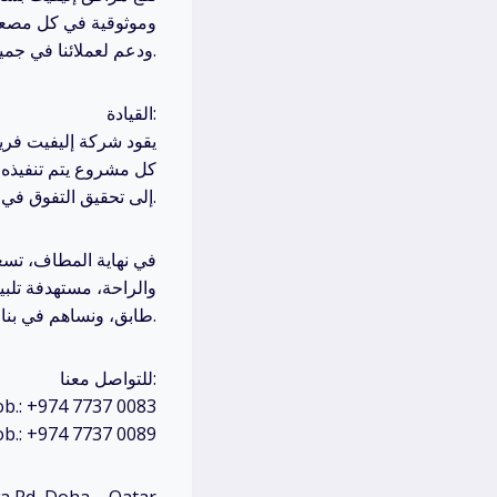
وموثوقية في كل مصعد.
ودعم لعملائنا في جميع أنحاء قطر.
القيادة:
يقود شركة إليفيت فريق
كل مشروع يتم تنفيذه 
إلى تحقيق التفوق في جميع جوانب عملياتها.
في نهاية المطاف، تسعى
والراحة، مستهدفة تلبية
طابق، ونساهم في بناء مستقبل أكثر إشراقًا وتطورًا لقطر.
للتواصل معنا:
.: +974 7737 0083
.: +974 7737 0089