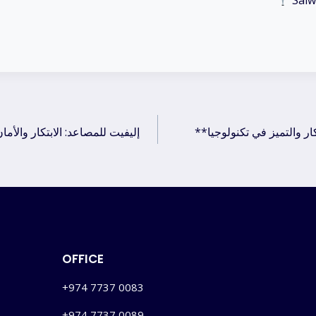
Salw
**إليفيت للمصاعد: رائدة الابتكار والتميز في تكنولوجيا
إليفيت للمصاعد: الابتكار والأم
ation
OFFICE
+974 7737 0083
+974 7737 0089