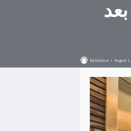
بعد
By
Kulassa
August 1,