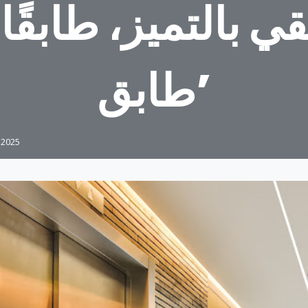
قي بالتميز، طابقًا 
طابق’
 2025