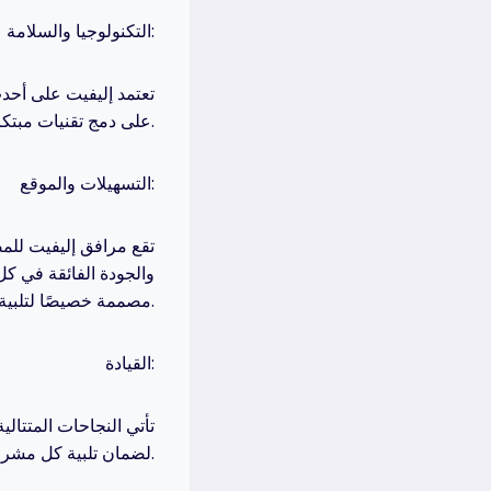
التكنولوجيا والسلامة:
تعتمد إليفيت على أحد
على دمج تقنيات مبتكرة لضمان كفاءة وسرعة الأداء، ما يضمن حصول ركاب المصاعد على تجربة مريحة ومتفوقة.
التسهيلات والموقع:
تقع مرافق إليفيت للم
والجودة الفائقة في كل
مصممة خصيصًا لتلبية احتياجات كل مشروع.
القيادة:
تأتي النجاحات المتتالي
لضمان تلبية كل مشروع لأعلى معايير التميز ورضا العملاء.