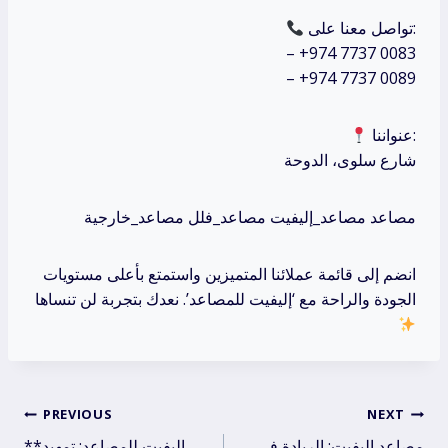
تواصل معنا على:
– +974 7737 0083
– +974 7737 0089
عنواننا:
شارع سلوى، الدوحة
مصاعد مصاعد_إليفيت مصاعد_فلل مصاعد_خارجية
انضم إلى قائمة عملائنا المتميزين واستمتع بأعلى مستويات
الجودة والراحة مع ‘إليفيت للمصاعد’. نعدك بتجربة لن تنساها
Post
PREVIOUS
NEXT
مصاعد إليفيت: الريادة في
**إليفيت للمصاعد: تمهيد