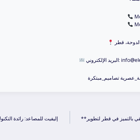
Mo
Mo
الدوحة، قطر
info@elevateel
ة_عصرية تصاميم_مبتكرة
**شركة إليفيت للمصاعد: نرتقي بالتميز في قطر لتطوير
إليفيت للمصاعد: رائدة التكنو
ation