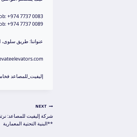
b: +974 7737 0083
b: +974 7737 0089
عنواننا: طريق سلوى، 
البريد الإلكتروني: evators.com
إليفيت_للمصاعد فخام
NEXT
البنية التحتية المعمارية**